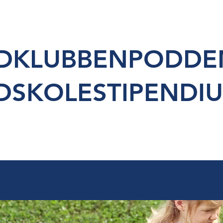
IDKLUBBENPODDE
DSKOLESTIPENDI