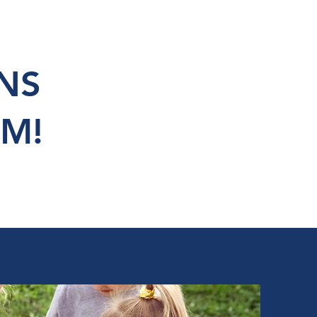
NS
UM!