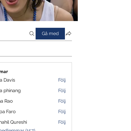
Gå med
mar
a Davis
Följ
a phinang
Följ
na Rao
Följ
pa Faro
Följ
ahil Qureshi
Följ
 medlemmar (157)