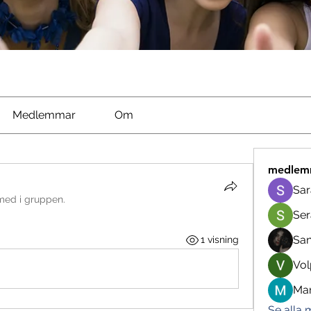
Medlemmar
Om
medlem
Sar
med i gruppen.
Ser
Sa
1 visning
Vol
Man
Se alla