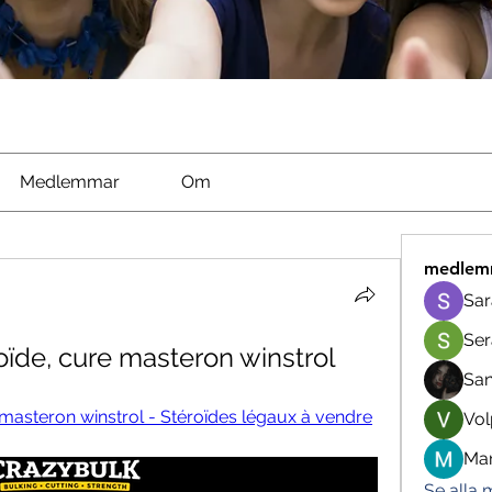
Medlemmar
Om
medlem
Sar
Ser
oïde, cure masteron winstrol
Sa
 masteron winstrol - Stéroïdes légaux à vendre
Vol
Man
Se alla