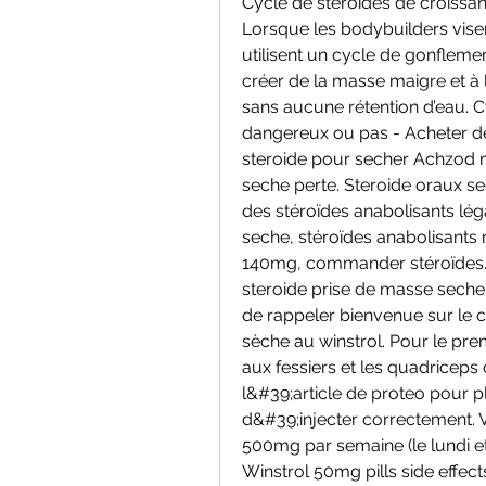
Cycle de stéroïdes de croissanc
Lorsque les bodybuilders visen
utilisent un cycle de gonfleme
créer de la masse maigre et à 
sans aucune rétention d’eau. Cy
dangereux ou pas - Acheter des
steroide pour secher Achzod n
seche perte. Steroide oraux se
des stéroïdes anabolisants lég
seche, stéroïdes anabolisants 
140mg, commander stéroïdes. Pr
steroide prise de masse seche 
de rappeler bienvenue sur le c
sèche au winstrol. Pour le prem
aux fessiers et les quadriceps
l&#39;article de proteo pour p
d&#39;injecter correctement. 
500mg par semaine (le lundi e
Winstrol 50mg pills side effect