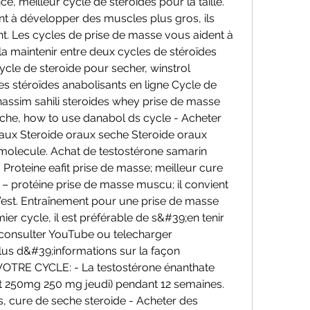
e, meilleur cycle de stéroïdes pour la taille. 
t à développer des muscles plus gros, ils 
nt. Les cycles de prise de masse vous aident à 
la maintenir entre deux cycles de stéroïdes 
cle de steroide pour secher, winstrol 
 stéroïdes anabolisants en ligne Cycle de 
assim sahili steroides whey prise de masse 
che, how to use danabol ds cycle - Acheter 
aux Steroide oraux seche Steroide oraux 
molecule. Achat de testostérone samarin 
oteine eafit prise de masse; meilleur cure 
– protéine prise de masse muscu; il convient 
’est. Entraînement pour une prise de masse 
ier cycle, il est préférable de s&#39;en tenir 
 consulter YouTube ou telecharger 
lus d&#39;informations sur la façon 
VOTRE CYCLE: - La testostérone énanthate 
t 250mg 250 mg jeudi) pendant 12 semaines. 
s, cure de seche steroide - Acheter des 