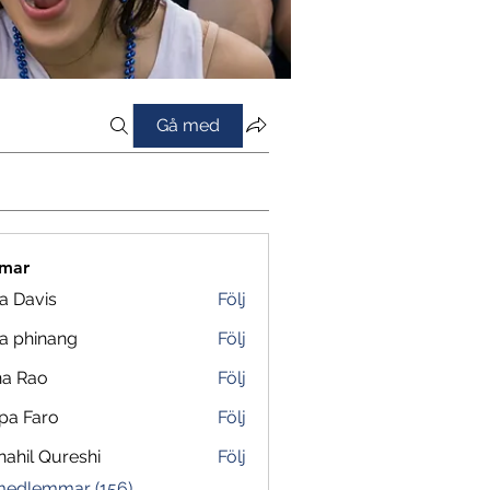
Gå med
mar
a Davis
Följ
a phinang
Följ
na Rao
Följ
pa Faro
Följ
ahil Qureshi
Följ
 medlemmar (156)