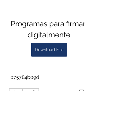
Programas para firmar 
digitalmente
Download File
 075784b09d
0
0
Write a comment...
Om