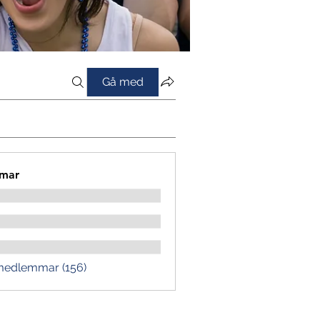
Gå med
mar
 medlemmar (156)