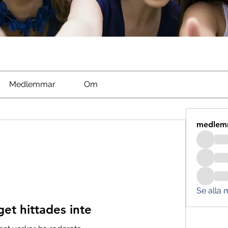
Medlemmar
Om
medlem
Se alla
get hittades inte