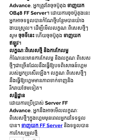
Advance
, អ្នកត្រូវតែចុចប៊ូតុង 
ទាញយក 
OB48 FF Server
។ ដោយការចុចប៊ូតុងនេះ 
អ្នកអាចទទួលបានកំណែថ្មីបន្ថែមបានយ៉ាង
ងាយស្រួល។ ដើម្បីមើលលក្ខណៈពិសេសថ្មីៗ 
សូម 
ចុចទីនេះ
 ហើយចុចប៊ូតុង 
ទាញយក
ឥឡូវ
។
លក្ខណៈពិសេសថ្មី និងការកែលម្អ
កំណែនេះមានការកែលម្អ និងលក្ខណៈពិសេស
ថ្មីៗជាច្រើនដែលនឹងធ្វើឱ្យបទពិសោធន៍ហ្គេម
របស់អ្នកប្រសើរឡើង។ លក្ខណៈពិសេសថ្មីៗ
នឹងធ្វើឱ្យហ្គេមមានភាពទាក់ទាញនិង
រីករាយថែមទៀត។
សន្និដ្ឋាន
ដោយការប្រើប្រាស់ 
Server FF 
Advance
, អ្នកនឹងអាចមើលលក្ខណៈ
ពិសេសថ្មីៗក្នុងហ្គេមមុនពេលអ្នកដទៃទទួល
បាន។ 
ទាញយក FF Server
 និងទទួលបាន
ការកែសម្រួលថ្មី