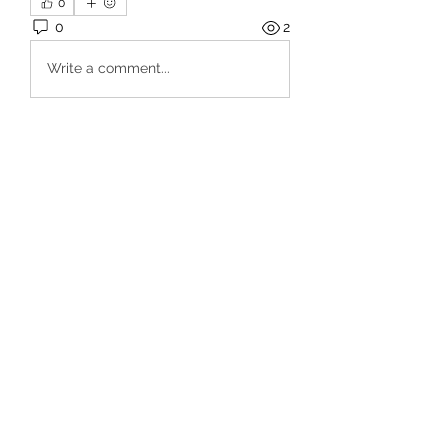
0
0
2
Write a comment...
Om
Välkommen till gruppen! Här kan
du få kontakt med andra fans
...
Läs mer
medlemmar
Sara Davis
Följ
Sera phinang
Följ
Sana Rao
Följ
Volpa Faro
Följ