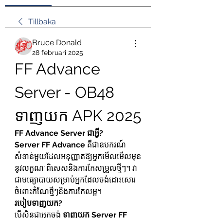
Tillbaka
Bruce Donald
28 februari 2025
FF Advance 
Server - OB48 
ទាញយក APK 2025
FF Advance Server ជាអ្វី?
Server FF Advance
 គឺជាឧបករណ៍
សំខាន់មួយដែលអនុញ្ញាតឱ្យអ្នកមើលមើលមុន
នូវលក្ខណៈពិសេសនិងការកែសម្រួលថ្មីៗ។ វា
ជា​មធ្យោបាយ​សម្រាប់​អ្នក​ដែល​ចង់​ដោះសោ​រ​
ចំពោះ​កំណែថ្មីៗ​និងការកែលម្អ។
របៀបទាញយក?
បើសិនជា​អ្នក​ចង់ 
ទាញយក Server FF 