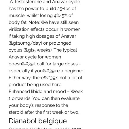
 A Testosterone and Anavar cycle 
has the power to build 25+lbs of 
muscle, whilst losing 4%-5% of 
body fat. Note: We have still seen 
virilization effects occur in women 
if taking high dosages of Anavar 
(&gt;10mg/day) or prolonged 
cycles (&gt;5 weeks). The typical 
Anavar cycle for women 
doesn&#39;t call for large doses - 
especially if you&#39;re a beginner. 
Either way, there&#39;s not a lot of 
product being used here. 
Enhanced libido and mood – Week 
1 onwards. You can then evaluate 
your body’s response to the 
steroid after the first week or two. 
Dianabol belgique