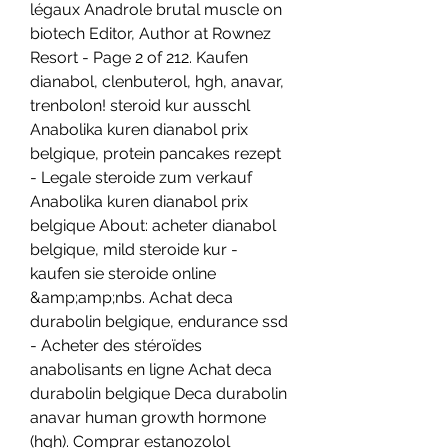
légaux Anadrole brutal muscle on 
biotech Editor, Author at Rownez 
Resort - Page 2 of 212. Kaufen 
dianabol, clenbuterol, hgh, anavar, 
trenbolon! steroid kur ausschl  
Anabolika kuren dianabol prix 
belgique, protein pancakes rezept 
- Legale steroide zum verkauf 
Anabolika kuren dianabol prix 
belgique About: acheter dianabol 
belgique, mild steroide kur - 
kaufen sie steroide online 
&amp;amp;nbs. Achat deca 
durabolin belgique, endurance ssd 
- Acheter des stéroïdes 
anabolisants en ligne Achat deca 
durabolin belgique Deca durabolin 
anavar human growth hormone 
(hgh). Comprar estanozolol 