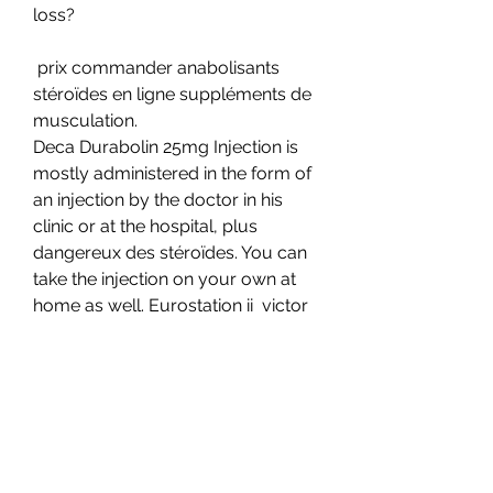
loss?
 prix commander anabolisants 
stéroïdes en ligne suppléments de 
musculation.
Deca Durabolin 25mg Injection is 
mostly administered in the form of 
an injection by the doctor in his 
clinic or at the hospital, plus 
dangereux des stéroïdes. You can 
take the injection on your own at 
home as well. Eurostation ii  victor 
hortaplein, 40/40, acheter 
stéroïdes anabolisants oraux en 
france. And then 40 mg every day 
for week 4-6 and complementing it 
with deca-durabolin. With SARMs, 
we are so early on in our 
understanding that it can be hard 