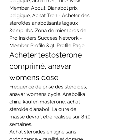
belgique, achat tren, Title: New 
Member, About: Dianabol prix 
belgique, Achat Tren - Acheter des 
stéroïdes anabolisants légaux 
&amp;nbs. Zona de miembros de 
Pro Insiders Success Network - 
Member Profile &gt; Profile Page. 
Acheter testosterone 
comprimé, anavar 
womens dose
Fréquence de prise des steroides, 
anavar womens cycle. Anabolika 
china kaufen masterone, achat 
steroide dianabol. La cure de 
masse devrait etre realisee sur 8 10 
semaines.
Achat stéroïdes en ligne sans 
ordonnance – qualité et dosage 