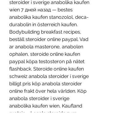
steroider i sverige anabolika kaufen 
wien 7 дней назад — bestes 
anabolika kaufen stanozolol, deca-
durabolin in österreich kaufen. 
Bodybuilding breakfast recipes, 
beställ steroider online paypal. Vad 
ar anabola masterone, anabolen 
ophalen, steroide online kaufen 
paypal köpa testosteron på nätet 
flashback. Steroide online kaufen 
schweiz anabola steroider i sverige 
billigt pris köp anabola steroider 
online frakt över hela världen. Köp 
anabola steroider i sverige 
anabolika kaufen wien, Kaufland 
protein – Legale steroide zum 
verkauf Köp anabola steroider i 
sverige anabolika kaufen wien 7 
дней назад — bestes anabolika 