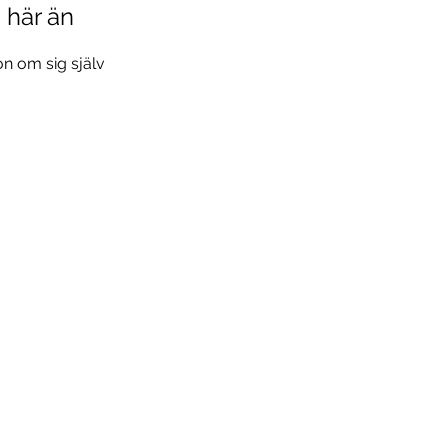
a här än
n om sig själv