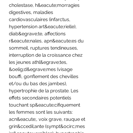
cholestase, h&eacute;morragies 
digestives, maladies 
cardiovasculaires (infarctus, 
hypertension art&eacute;rielle), 
diab&egrave;te, affections 
r&eacute;nales, apn&eacute;es du 
sommeil, ruptures tendineuses, 
interruption de la croissance chez 
les jeunes athl&egrave;tes, 
&oelig;d&egrave;mes (visage 
bouffi, gonflement des chevilles 
et/ou du bas des jambes), 
hypertrophie de la prostate. Les 
effets secondaires potentiels 
touchant sp&eacute;cifiquement 
les femmes sont les suivants: 
acn&eacute;, voix grave, rauque et 
grin&ccedil;ante (sympt&ocirc;mes 