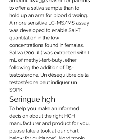
amount. It&#39;s easier for patients 
to offer a saliva sample than to 
hold up an arm for blood drawing. 
A more sensitive LC-MS/MS assay 
was developed to enable Sal-T 
quantitation in the low 
concentrations found in females. 
Saliva (200 μL) was extracted with 1 
mL of methyl-tert-butyl ether 
following the addition of D5-
testosterone. Un déséquilibre de la 
testostérone peut indiquer un 
SOPK. 
Seringue hgh
To help you make an informed 
decision about the right HGH 
manufacturer and product for you, 
please take a look at our chart 
below for guidance:*. Norditropin 