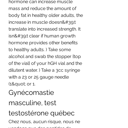
hormone can increase muscle 
mass and reduce the amount of 
body fat in healthy older adults, the 
increase in muscle doesn&#39;t 
translate into increased strength. It 
isn&#39;t clear if human growth 
hormone provides other benefits 
to healthy adults. ) Take some 
alcohol and swab the stopper {top 
of the vial} of your hGH vial and the 
dilutent water. ) Take a 3cc syringe 
with a 23 or 25 gauge needle 
(1&quot; or 1. 
Gynécomastie 
masculine, test 
testostérone québec
Chez nous, aucun risque, nous ne 