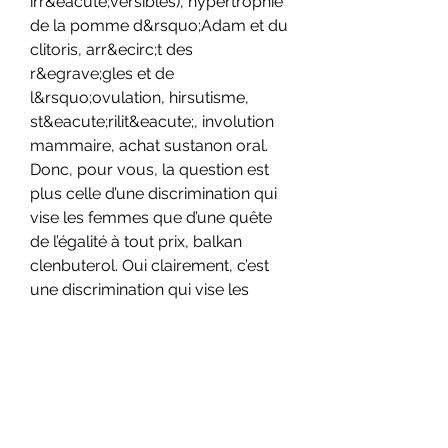
irr&eacute;versibles), hypertrophie 
de la pomme d&rsquo;Adam et du 
clitoris, arr&ecirc;t des 
r&egrave;gles et de 
l&rsquo;ovulation, hirsutisme, 
st&eacute;rilit&eacute;, involution 
mammaire, achat sustanon oral. 
Donc, pour vous, la question est 
plus celle d’une discrimination qui 
vise les femmes que d’une quête 
de l’égalité à tout prix, balkan 
clenbuterol. Oui clairement, c’est 
une discrimination qui vise les 
femmes. En toute logique penses 
tu que les personnes sur ce forum 
s'injecteraient des ASS et ce faisant 
(i) prendraient des risques quant à 
leur santé (ii) prendraient des 
risques sur le plan légal, (iii) 