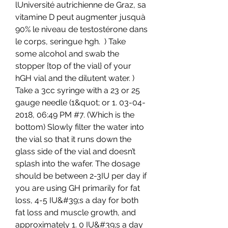
lUniversité autrichienne de Graz, sa 
vitamine D peut augmenter jusquà 
90% le niveau de testostérone dans 
le corps, seringue hgh.  ) Take 
some alcohol and swab the 
stopper {top of the vial} of your 
hGH vial and the dilutent water. ) 
Take a 3cc syringe with a 23 or 25 
gauge needle (1&quot; or 1. 03-04-
2018, 06:49 PM #7. (Which is the 
bottom) Slowly filter the water into 
the vial so that it runs down the 
glass side of the vial and doesn’t 
splash into the wafer. The dosage 
should be between 2-3IU per day if 
you are using GH primarily for fat 
loss, 4-5 IU&#39;s a day for both 
fat loss and muscle growth, and 
approximately 1. 0 IU&#39;s a day 