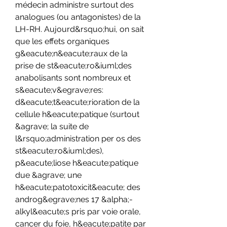
médecin administre surtout des 
analogues (ou antagonistes) de la 
LH-RH. Aujourd&rsquo;hui, on sait 
que les effets organiques 
g&eacute;n&eacute;raux de la 
prise de st&eacute;ro&iuml;des 
anabolisants sont nombreux et 
s&eacute;v&egrave;res: 
d&eacute;t&eacute;rioration de la 
cellule h&eacute;patique (surtout 
&agrave; la suite de 
l&rsquo;administration per os des 
st&eacute;ro&iuml;des), 
p&eacute;liose h&eacute;patique 
due &agrave; une 
h&eacute;patotoxicit&eacute; des 
androg&egrave;nes 17 &alpha;-
alkyl&eacute;s pris par voie orale, 
cancer du foie, h&eacute;patite par 