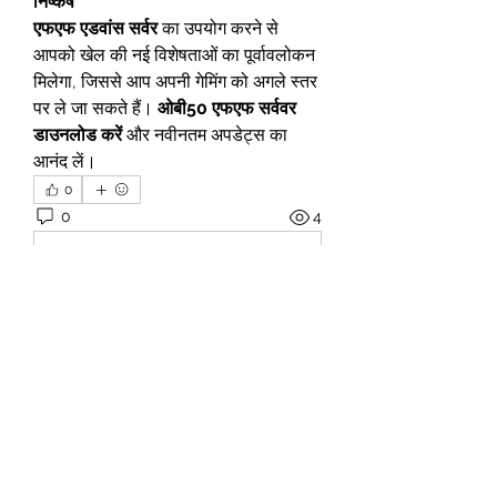
निष्कर्ष
एफएफ एडवांस सर्वर
 का उपयोग करने से 
आपको खेल की नई विशेषताओं का पूर्वावलोकन 
मिलेगा, जिससे आप अपनी गेमिंग को अगले स्तर 
पर ले जा सकते हैं। 
ओबी50 एफएफ सर्ववर 
डाउनलोड करें
 और नवीनतम अपडेट्स का 
आनंद लें।
0
0
4
Write a comment...
Om
Välkommen till gruppen! Här kan
du få kontakt med andra fans
...
Läs mer