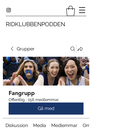
RIDKLUBBENPODDEN
Grupper
Fangrupp
Offentlig
·
156 medlemmar
Gå med
Diskussion
Media
Medlemmar
Om